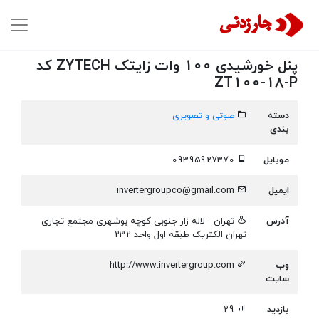
پنل خورشیدی 100 وات زایتک ZYTECH کد
ZT100-18-P
دسته
صوتی و تصویری
بندی
موبایل
09395927370
ایمیل
invertergroupco@gmail.com
آدرس
تهران - لاله زار جنوبی کوچه بوشهری مجتمع تجاری
تهران الکتریک طبقه اول واحد 232
وب
http://www.invertergroup.com
سایت
بازدید
29