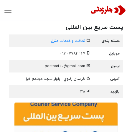
پست سریع بین المللی
دسته بندی
نظافت و خدمات منزل
موبایل
09307784217
ایمیل
postsari10@gmail.com
آدرس
خراسان رضوي - بلوار سجاد مجتمع افرا
بازدید
38