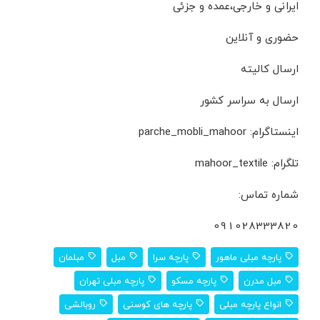
ایرانی و خارجی،عمده و جزئی
حضوری و آنلاین
ارسال کالیته
ارسال به سراسر کشور
اینستاگرام: parche_mobli_mahoor
تلگرام: mahoor_textile
شماره تماس:
091028333820
پارچه مبلی ماهور
پارچه سرا
مبل
مبلمان
مبل مدرن
پارچه مسکو
پارچه مبلی تهران
انواع پارچه مبلی
پارچه های کوسنی
روبالشی