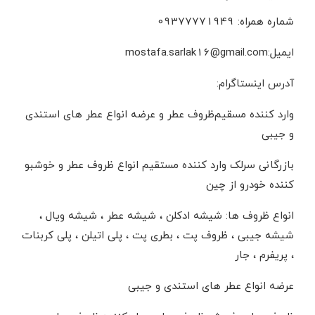
شماره همراه: 09377771949
ایمیل:mostafa.sarlak16@gmail.com
آدرس اینستاگرام:
وارد کننده مسقیم‌ظروف عطر و عرضه انواع عطر های استندی
و جیبی
بازرگانی سرلک وارد کننده مستقیم انواع ظروف عطر و خوشبو
کننده خودرو از چین
انواع ظروف ها: شیشه ادکلن ، شیشه عطر ، شیشه ویال ،
شیشه جیبی ، ظروف پت ، بطری پت ، پلی اتیلن ، پلی کربنات
، پریفرم ، جار
عرضه انواع عطر های استندی و جیبی