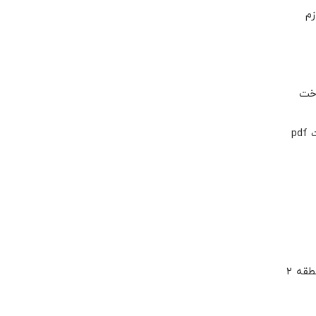
زم
اخت
p
قه 2