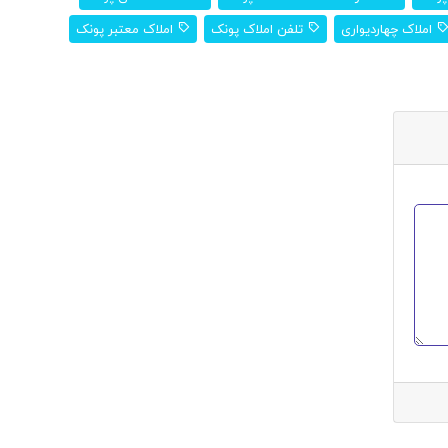
املاک چهاردیواری
تلفن املاک پونک
املاک معتبر پونک