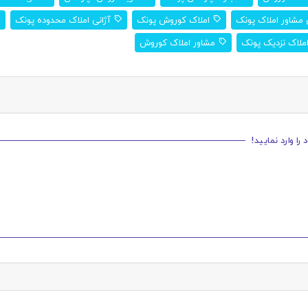
مشاور املاک پونک
املاک کوروش پونک
آژانی املاک محدوده پونک
ملاک نزدیک پونک
مشاور املاک کوروش
ا وارد نمایید!