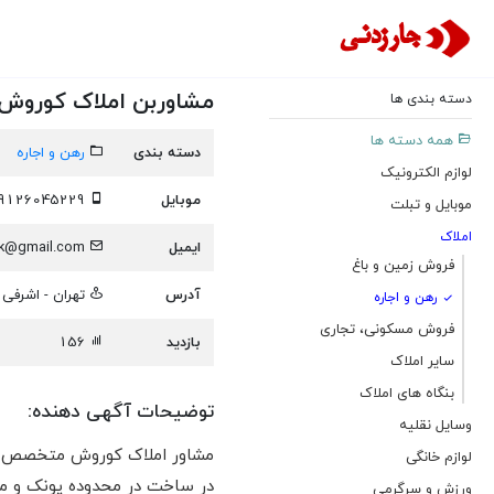
مشاوربن املاک کوروش 
دسته بندی ها
همه دسته ها
دسته بندی
رهن و اجاره
لوازم الکترونیک
موبایل
09126045229
موبایل و تبلت
املاک
ایمیل
keyhani.amlak@gmail.com
فروش زمین و باغ
آدرس
تهران - اشرفی اص
رهن و اجاره
فروش مسکونی، تجاری
بازدید
156
سایر املاک
بنگاه های املاک
توضیحات آگهی دهنده:
وسایل نقلیه
لوازم خانگی
در ساخت در محدوده پونک و مد
ورزش و سرگرمی