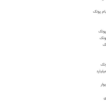
ام پونک
ونک
نک
ونک
یلیارد
وار