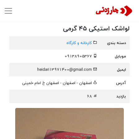
لواشک استیکی ۴۵ گرمی
دسته بندی
کارخانه و کارگاه
موبایل
09138905367
ایمیل
heidari13971400@gmail.com
آدرس
اصفهان - اصفهان - اصفهان خ امام خمینی
بازدید
68