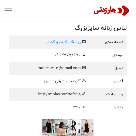
لباس زنانه سایزبزرگ
دسته بندی
پوشاک، کیف و کفش
موبایل
09146758170
ایمیل
moher1313@gmail.com
آدرس
آذربايجان شرقي - تبریز
وب سایت
http://moher.xyz?ref=28
بازدید
366