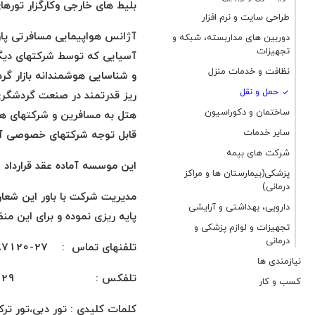
بلیط های خارجی وکارگزار تورهای خارجی
طراحی سایت و نرم افزار
آژانس هواپیمایی مسافرتی پارس
دوربین های مداربسته، شبکه و
تجهیزات
آسیایی که توسط شرکتهای دیگر 
نظافت و خدمات منزل
و شناسایی هوشمندانه بازار گر
حمل و نقل
ریز قدرتمند در صنعت گردشگری 
ساختمان و دکوراسیون
هتل به مسافرین و شرکتهای همکا
سایر خدمات
قابل توجه شرکتهای خصوصی
آم
شرکت های بیمه
این موسسه آماده عقد قرارداد
ب
پزشکی(بیمارستان ها و مراکز
درمانی)
مدیریت شرکت با باور این شعا
دارویی، بهداشتی و آرایشی
پایه ریزی نموده و برای این منظ
تجهیزات و لوازم پزشکی و
درمانی
تلفنهای تماس : 27-88487120
نیازمندی ها
تلفکس : 88487129
کسب و کار
کلمات کلیدی : تور دبی،تور ترک