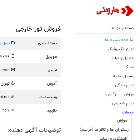
فروش تور خارجی
دسته بندی ها
همه دسته ها
دسته بندی
حمل و
لوازم الکترونیک
موبایل
09306487276
موبایل و تبلت
املاک
ایمیل
parsabilit@yahoo.com
وسایل نقلیه
آدرس
تهران -
لوازم خانگی
ورزش و سرگرمی
وب سایت
t.net
لوازم شخصی
بازدید
466
خدمات
آموزش
توضیحات آگهی دهنده:
رستوران ها و تالار ها (مراسم)
آرایشگری و زیبایی