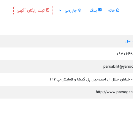
خانه
بلاگ
ثبت رایگان آگهی
جارزدنی
 نقل
 خیابان جلال ال احمد-بین پل گیشا و ازمایش-پ113
http://www.parsagash