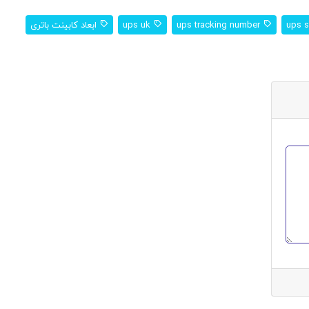
ups tracking number
ups uk
ابعاد کابینت باتری