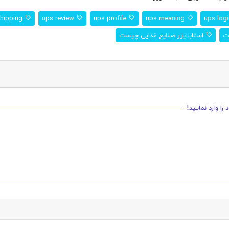
ups shipping
ups review
ups profile
ups meaning
ت
استابلایزر صنایع غذایی چیست
ا وارد نمایید!