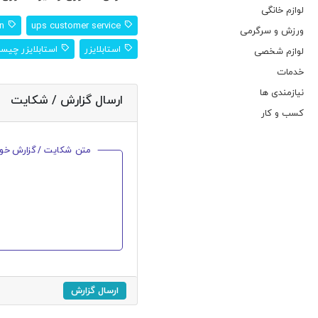
لوازم خانگی
ups login
ups customer service
ورزش و سرگرمی
استابلایزر
استابلایزر چیس
لوازم شخصی
خدمات
نیازمندی ها
ارسال گزارش / شکایت
کسب و کار
متن شکایت / گزارش خود ر
ارسال گزارش