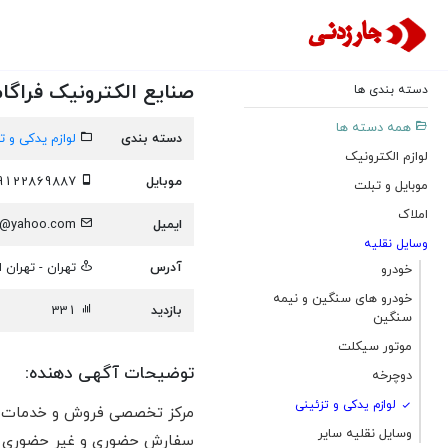
صنایع الکترونیک فراگا
دسته بندی ها
همه دسته ها
دسته بندی
لوازم یدکی و ت
لوازم الکترونیک
موبایل
09122869887
موبایل و تبلت
املاک
ایمیل
khomri55@yahoo.com
وسایل نقلیه
آدرس
تهران - تهران 
خودرو
خودرو های سنگین و نیمه
بازدید
331
سنگین
موتور سیکلت
توضیحات آگهی دهنده:
دوچرخه
لوازم یدکی و تزئینی
وسایل نقلیه سایر
سفارش حضوری و غیر حضوری و پاسخگ