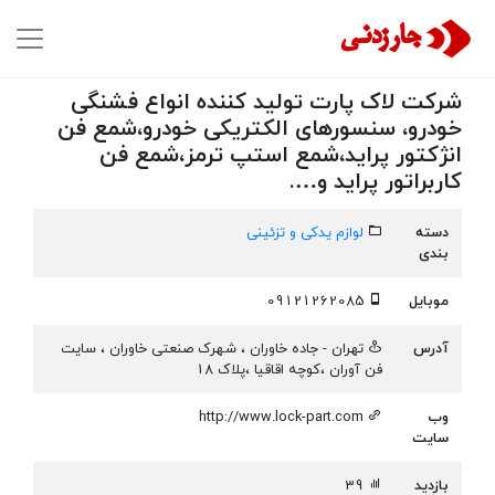
شرکت لاک پارت تولید کننده انواع فشنگی
خودرو، سنسورهای الکتریکی خودرو،شمع فن
انژکتور پراید،شمع استپ ترمز،شمع فن
کاربراتور پراید و….
دسته
لوازم یدکی و تزئینی
بندی
موبایل
09121262085
آدرس
تهران - جاده خاوران ، شهرک صنعتی خاوران ، سایت
فن آوران ،کوچه اقاقیا ،پلاک 18
وب
http://www.lock-part.com
سایت
بازدید
39