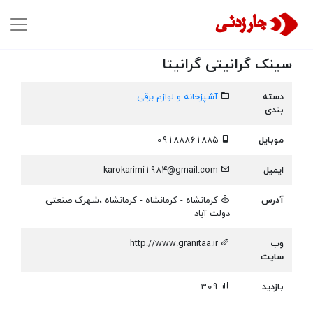
سینک گرانیتی گرانیتا
دسته
آشپزخانه و لوازم برقی
بندی
موبایل
09188861885
ایمیل
karokarimi1984@gmail.com
آدرس
كرمانشاه - کرمانشاه - کرمانشاه ،شهرک صنعتی
دولت آباد
وب
http://www.granitaa.ir
سایت
بازدید
309