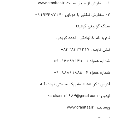
1- سفارش از طریق سایت www.granitaa.ir
2- سفارش تلفنی با موبایل 09193387140
سنگ گرانیتی گرانیتا
نام و نام خانوادگی : احمد کریمی
تلفن ثابت : 08338429217
شماره همراه 1 : 09193387140
شماره همراه 2 : 09188861885
آدرس : کرمانشاه ،شهرک صنعتی دولت آباد
ایمیل : karokarimi1984@gmail.com
وبسایت : www.granitaa.ir