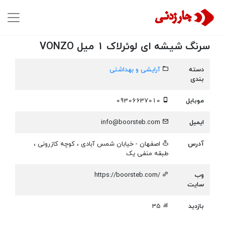
سرنگ شیشه ای لوئرلاک 1 میل VONZO
دسته
آرایشی و بهداشتی
بندی
موبایل
09306637010
ایمیل
info@boorsteb.com
آدرس
اصفهان - خیابان شمس آبادی ، کوچه کازرونی ،
طبقه منفی یک
وب
https://boorsteb.com/
سایت
بازدید
35