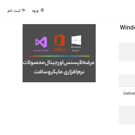
ورود
ثبت نام
ال: ویندوز اورجینال - لایسنس ویندوز - Windows
ن - طبقه سوم - واحد 19 مسکو – Derbenevskaya