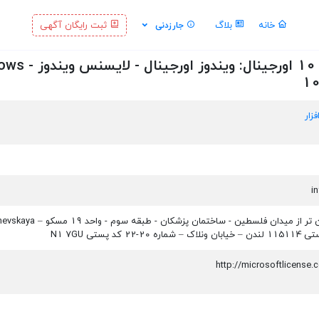
خانه
بلاگ
ثبت رایگان آگهی
جارزدنی
:: خرید لایسنس ویندوز 10 اورجین
10
زار
تهران - تهران - پایین تر از میدان فلسطین - ساختمان پزشکا
http://microsoftlicense