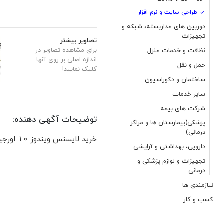
طراحی سایت و نرم افزار
دوربین های مداربسته، شبکه و
تجهیزات
تصاویر بیشتر
برای مشاهده تصاویر در
نظافت و خدمات منزل
اندازه اصلی بر روی آنها
حمل و نقل
کلیک نمایید!
ساختمان و دکوراسیون
سایر خدمات
شرکت های بیمه
توضیحات آگهی دهنده:
پزشکی(بیمارستان ها و مراکز
درمانی)
خرید لایسنس ویندوز 10 اورجینال: ویندوز اورجینال - لایسنس ویندوز - Windows 10 Original License Key
دارویی، بهداشتی و آرایشی
تجهیزات و لوازم پزشکی و
درمانی
نیازمندی ها
کسب و کار