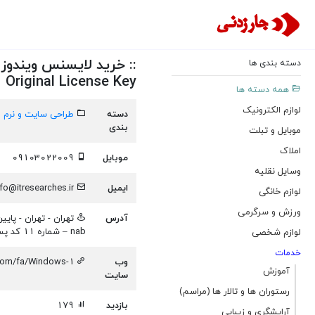
دسته بندی ها
 Original License Key
همه دسته ها
لوازم الکترونیک
دسته
طراحی سایت و نرم اف
بندی
موبایل و تبلت
املاک
موبایل
09103022009
وسایل نقلیه
ایمیل
info@itresearches.ir
لوازم خانگی
ورزش و سرگرمی
آدرس
nab – شماره 11 کد پستی 115114 لندن – خیابان ونلاک – شماره 20-22 کد پستی N1 7GU
لوازم شخصی
خدمات
وب
.com/fa/Windows-10-Original-License-Key
آموزش
سایت
رستوران ها و تالار ها (مراسم)
بازدید
179
آرایشگری و زیبایی