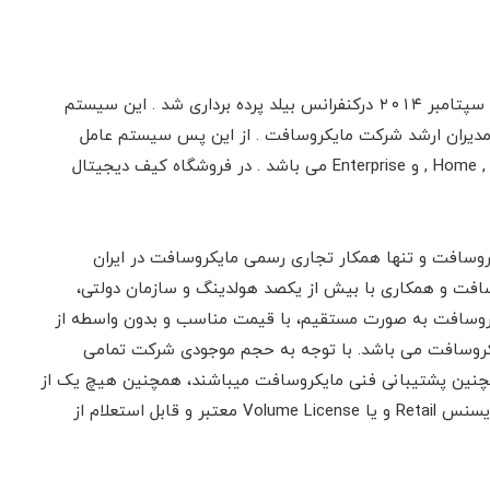
ویندوز 10 جدیدترین نسخه از سری سیستم عامل های مایکروسافت است . ویندوز ۱۰ نخستین بار در سپتامبر ۲۰۱۴ درکنفرانس بیلد پرده‌ برداری شد . این سیستم
مدیران ارشد شرکت مایکروسافت . از این پس سیستم عامل
جدیدتری در این شرکت تولید نخواهد شد . ویندوز 10 دارای چهار ویرایش اصلی شامل Home , Pro , Education , و Enterprise می باشد . در فروشگاه کیف دیجیتال
وسافت و تنها همکار تجاری رسمی مایکروسافت در ایران
ل مایکروسافت و همکاری با بیش از یکصد هولدینگ و سازمان دولتی،
یکروسافت به صورت مستقیم، با قیمت مناسب و بدون واسطه از
Talee Limi) در انگلستان به عنوان Partner & Solution Provider رسمی مایکروسافت می باشد. با توجه به حجم موجودی شرکت تمامی
همچنین پشتیبانی فنی مایکروسافت میباشند، همچنین هیچ یک از
محصولات ارایه شده توسط این شرکت از نوع OEM , Academic, Charity نبوده و تمامی محصولات با لایسنس Retail و یا Volume License معتبر و قابل استعلام از