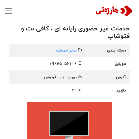
خدمات غیر حضوری رایانه ای ، کافی نت و
فتوشاپ
دسته بندی
سایر خدمات
موبایل
09945156116
آدرس
تهران - بلوار فردوس
بازدید
29