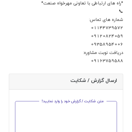
*راه های ارتباطی با تعاونی مهرخواه صنعت*
📞
شماره های تماس:
01144739572
09120824059
09358954006
دریافت نوبت مشاوره:
09163759588
ارسال گزارش / شکایت
متن شکایت / گزارش خود را وارد نمایید!