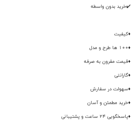
✔️خرید بدون واسطه
♦️کیفیت
♦️۱۰۰ ها طرح و مدل
♦️قیمت مقرون به صرفه
♦️گارانتی
♦️سهولت در سفارش
♦️خرید مطمئن و آسان
♦️پاسخگویی ۲۴ ساعت و پشتیبانی