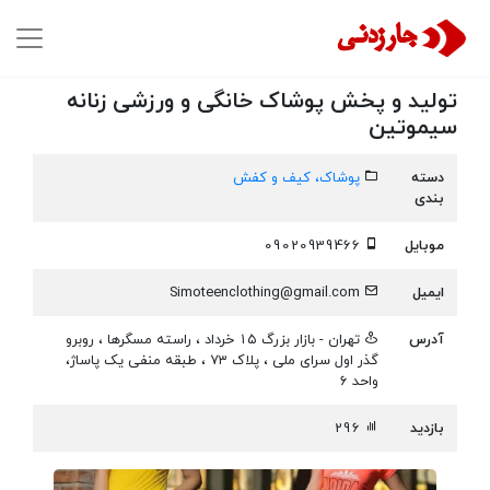
تولید و پخش پوشاک خانگی و ورزشی زنانه
سیموتین
دسته
پوشاک، کیف و کفش
بندی
موبایل
09020939466
ایمیل
Simoteenclothing@gmail.com
آدرس
تهران - بازار بزرگ ۱۵ خرداد ، راسته مسگرها ، روبرو
گذر اول سرای ملی ، پلاک ۷۳ ، طبقه منفی یک پاساژ،
واحد ۶
بازدید
296