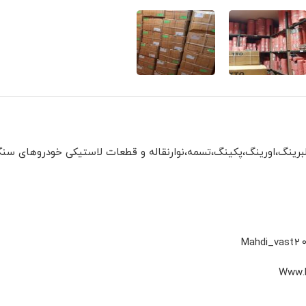
بلبرینگ،اورینگ،پکینگ،تسمه،نوارنقاله و قطعات لاستیکی خودروهای سن