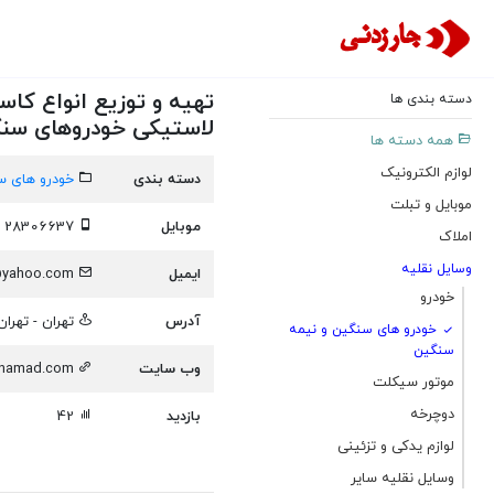
تهیه و توزیع انواع کاس
دسته بندی ها
لاستیکی خودروهای سنگ
همه دسته ها
لوازم الکترونیک
دسته بندی
خودرو های س
موبایل و تبلت
موبایل
09128306637
املاک
وسایل نقلیه
ایمیل
Mahdi_vast2005@yahoo.com
خودرو
آدرس
تهران - تهران
خودرو های سنگین و نیمه
سنگین
وب سایت
enamad.com
موتور سیکلت
دوچرخه
بازدید
42
لوازم یدکی و تزئینی
وسایل نقلیه سایر