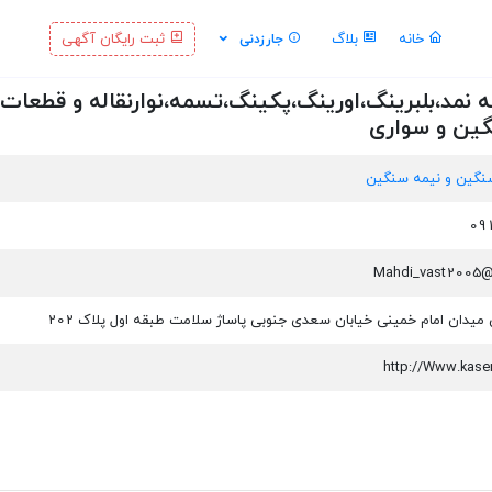
خانه
بلاگ
ثبت رایگان آگهی
جارزدنی
ه نمد،بلبرینگ،اورینگ،پکینگ،تسمه،نوارنقاله و قطعات
ین و سواری
نگین و نیمه سنگین
 میدان امام خمینی خیابان سعدی جنوبی پاساژ سلامت طبقه اول پلاک 202
http://Www.kas