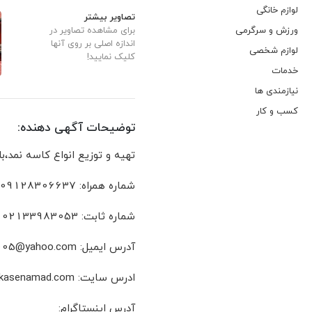
لوازم خانگی
تصاویر بیشتر
ورزش و سرگرمی
برای مشاهده تصاویر در
اندازه اصلی بر روی آنها
لوازم شخصی
کلیک نمایید!
خدمات
نیازمندی ها
کسب و کار
توضیحات آگهی دهنده:
تهیه و توزیع انواع کاسه نمد،
شماره همراه: 09128306637
شماره ثابت: 02133983053
آدرس ایمیل: Mahdi_vast2005@yahoo.com
ادرس سایت: Www.kasenamad.com
آدرس اینستاگرام: