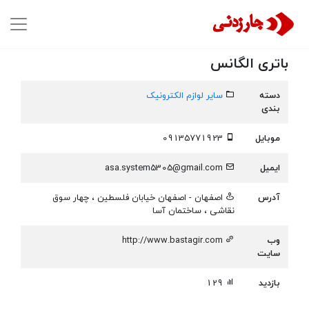
باتری الگانس
دسته
سایر لوازم الکترونیک
بندی
موبایل
09135771923
ایمیل
asa.system5305@gmail.com
آدرس
اصفهان - اصفهان خیابان فلسطین ، چهار سوق
نقاشی ، ساختمان آسا
وب
http://www.bastagir.com
سایت
بازدید
129