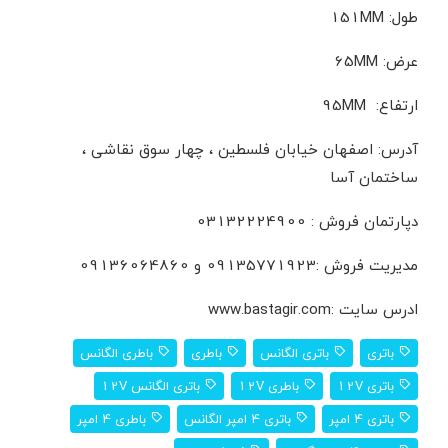
طول: 151MM
عرض: 65MM
ارتفاع: 95MM
آدرس: اصفهان خیابان فلسطین ، چهار سوق نقاشی ،
ساختمان آسا
دپارتمان فروش : 03132224900
مدیریت فروش :09135771923 و 09136064860
ادرس سایت :www.bastagir.com
باتری
باتری الگانس
باطری
باطری الگانس
باتری 12V
باطری 12V
باتری الگانس 12V
باتری 4 امپر
باتری 4 امپر الگانس
باطری 4 امپر