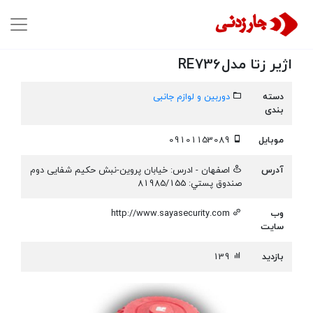
اژیر زتا مدلRE736
دسته
دوربین و لوازم جانبی
بندی
موبایل
09101153089
آدرس
اصفهان - ادرس: خيابان پروین-نبش حکیم شفایی دوم
صندوق پستي: 81985/155
وب
http://www.sayasecurity.com
سایت
بازدید
139