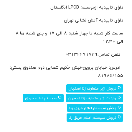
دارای تاییدیه ازموسسه LPCB انگلستان
دارای تاییدیه آتش نشانی تهران
ساعت کار شنبه تا چهار شنبه 8 الی 17 و پنج شنبه ها 8
الی 12:30
تلفن
تماس:03132291739
ادرس: خيابان پروین-نبش حکیم شفایی دوم صندوق پستي:
81985/155
فروش اژیر متعارف زتا اصفهان
واردات اژیر متعارف زتا اصفهان
سیستم اعلام حریق
پخش سیستم اعلام حریق زتا
فروش سیستم اعلام حریق زتا