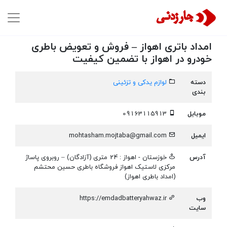
امداد باتری اهواز – فروش و تعویض باطری
خودرو در اهواز با تضمین کیفیت
دسته
لوازم یدکی و تزئینی
بندی
موبایل
09163115913
ایمیل
mohtasham.mojtaba@gmail.com
آدرس
خوزستان - اهواز : 24 متری (آزادگان) – روبروی پاساژ
مرکزی لاستیک اهواز فروشگاه باطری حسین محتشم
(امداد باطری اهواز)
وب
https://emdadbatteryahwaz.ir
سایت