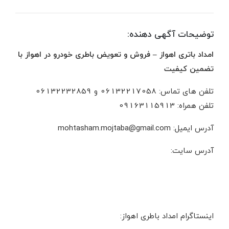
توضیحات آگهی دهنده:
امداد باتری اهواز – فروش و تعویض باطری خودرو در اهواز با
تضمین کیفیت
تلفن های تماس: 06132217058 و 06132232859
تلفن همراه: 09163115913
آدرس ایمیل: mohtasham.mojtaba@gmail.com
آدرس سایت:
اینستاگرام امداد باطری اهواز: