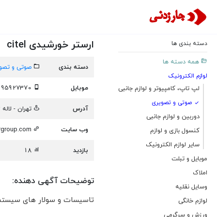
ارستر خورشیدی citel
دسته بندی ها
همه دسته ها
دسته بندی
صوتی و تصو
لوازم الکترونیک
موبایل
09395927370
لپ تاپ، کامپیوتر و لوازم جانبی
صوتی و تصویری
آدرس
تهران - لاله 
دوربین و لوازم جانبی
وب سایت
ergroup.com
کنسول بازی و لوازم
سایر لوازم الکترونیک
بازدید
18
موبایل و تبلت
املاک
توضیحات آگهی دهنده:
وسایل نقلیه
تاسیسات و سولار های سیستم ه
لوازم خانگی
ورزش و سرگرمی