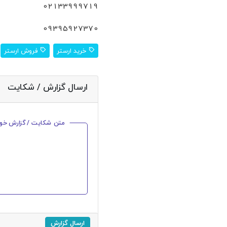
02133999719
09395927370
خرید ارستر
فروش ارستر
ارسال گزارش / شکایت
متن شکایت / گزارش خود ر
ارسال گزارش