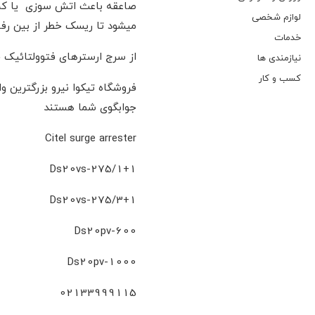
صاعقه باعث اتش سوزی یا کم 
لوازم شخصی
میشود تا ریسک خطر از بین رفت
خدمات
از سرج ارسترهای فتوولتائیک ج
نیازمندی ها
کسب و کار
جوابگوی شما هستند
Citel surge arrester
Ds20vs-275/1+1
Ds20vs-275/3+1
Ds20pv-600
Ds20pv-1000
02133999115