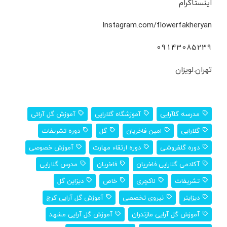
اینستاگرام
Instagram.com/flowerfakheryan
09143085239
تهران.لویزان
مدرسه گلآرایی
آموزشگاه گلارایی
آموزش گل آرائی
گلارایی
امین فاخریان
گل
دوره تشریفات
دوره گلفروشی
دوره ارتقاء مهارت
آموزش خصوصی
آکادمی گلارایی فاخریان
فاخریان
مدرس گلارایی
تشریفات
لاکچری
خاص
دیزاین گل
دیزاینر
نیروی تخصصی
آموزش گل آرایی کرج
آموزش گل آرایی مازندران
آموزش گل آرایی مشهد