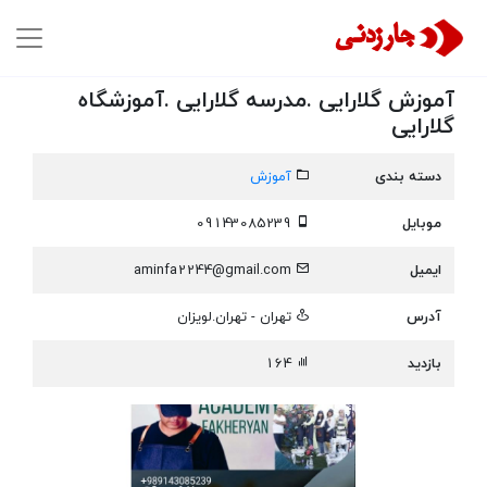
آموزش گلارایی .مدرسه گلارایی .آموزشگاه
گلارایی
دسته بندی
آموزش
موبایل
09143085239
ایمیل
aminfa2244@gmail.com
آدرس
تهران - تهران.لویزان
بازدید
164