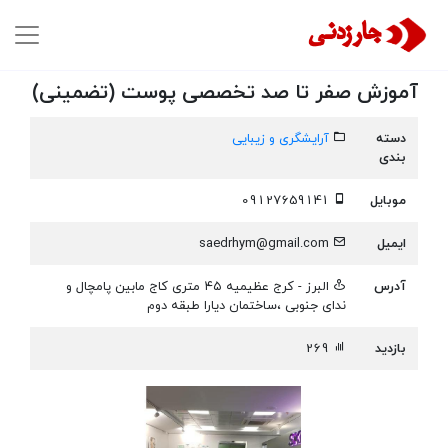
آموزش صفر تا صد تخصصی پوست (تضمینی)
دسته
آرایشگری و زیبایی
بندی
موبایل
09127659141
ایمیل
saedrhym@gmail.com
آدرس
البرز - کرج عظیمیه ۴۵ متری کاج مابین پامچال و
ندای جنوبی ،ساختمان دیارا طبقه دوم
بازدید
269