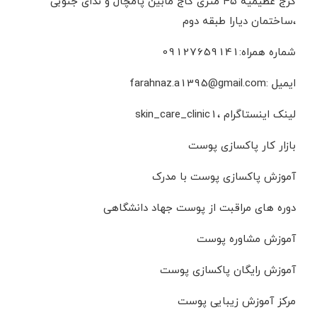
کرج عظیمیه ۴۵ متری کاج مابین پامچال و ندای جنوبی
،ساختمان دیارا طبقه دوم
شماره همراه:09127659141
ایمیل :farahnaz.a1395@gmail.com
لینک اینستاگرام ،skin_care_clinic1
بازار کار پاکسازی پوست
آموزش پاکسازی پوست با مدرک
دوره های مراقبت از پوست جهاد دانشگاهی
آموزش مشاوره پوست
آموزش رایگان پاکسازی پوست
مرکز آموزش زیبایی پوست